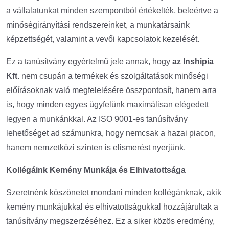
a vállalatunkat minden szempontból értékelték, beleértve a
minőségirányítási rendszereinket, a munkatársaink
képzettségét, valamint a vevői kapcsolatok kezelését.
Ez a tanúsítvány egyértelmű jele annak, hogy
az Inshipia
Kft.
nem csupán a termékek és szolgáltatások minőségi
előírásoknak való megfelelésére összpontosít, hanem arra
is, hogy minden egyes ügyfelünk maximálisan elégedett
legyen a munkánkkal. Az ISO 9001-es tanúsítvány
lehetőséget ad számunkra, hogy nemcsak a hazai piacon,
hanem nemzetközi szinten is elismerést nyerjünk.
Kollégáink Kemény Munkája és Elhivatottsága
Szeretnénk köszönetet mondani minden kollégánknak, akik
kemény munkájukkal és elhivatottságukkal hozzájárultak a
tanúsítvány megszerzéséhez. Ez a siker közös eredmény,