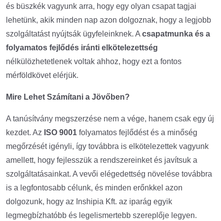
és büszkék vagyunk arra, hogy egy olyan csapat tagjai
lehetünk, akik minden nap azon dolgoznak, hogy a legjobb
szolgáltatást nyújtsák ügyfeleinknek. A
csapatmunka és a
folyamatos fejlődés iránti elkötelezettség
nélkülözhetetlenek voltak ahhoz, hogy ezt a fontos
mérföldkövet elérjük.
Mire Lehet Számítani a Jövőben?
A tanúsítvány megszerzése nem a vége, hanem csak egy új
kezdet. Az
ISO 9001
folyamatos fejlődést és a minőség
megőrzését igényli, így továbbra is elkötelezettek vagyunk
amellett, hogy fejlesszük a rendszereinket és javítsuk a
szolgáltatásainkat. A vevői elégedettség növelése továbbra
is a legfontosabb célunk, és minden erőnkkel azon
dolgozunk, hogy az Inshipia Kft. az iparág egyik
legmegbízhatóbb és legelismertebb szereplője legyen.